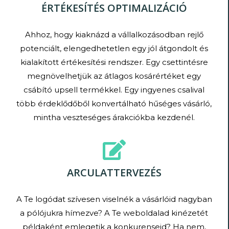
ÉRTÉKESÍTÉS OPTIMALIZÁCIÓ
Ahhoz, hogy kiaknázd a vállalkozásodban rejlő
potenciált, elengedhetetlen egy jól átgondolt és
kialakított értékesítési rendszer. Egy csettintésre
megnövelhetjük az átlagos kosárértéket egy
csábító upsell termékkel. Egy ingyenes csalival
több érdeklődőből konvertálható hűséges vásárló,
mintha veszteséges árakciókba kezdenél.
ARCULATTERVEZÉS
A Te logódat szívesen viselnék a vásárlóid nagyban
a pólójukra hímezve? A Te weboldalad kinézetét
példaként emlegetik a konkurenseid? Ha nem,