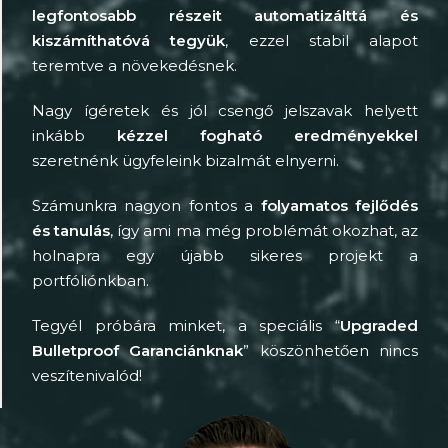
legfontosabb részeit automatizálttá és
kiszámíthatóvá tegyük
, ezzel stabil alapot
teremtve a növekedésnek.
Nagy ígéretek és jól csengő jelszavak helyett
inkább
kézzel fogható eredményekkel
szeretnénk ügyfeleink bizalmát elnyerni.
Számunkra nagyon fontos a
folyamatos fejlődés
és tanulás
, így ami ma még problémát okozhat, az
holnapra egy újabb sikeres projekt a
portfóliónkban.
Tegyél próbára minket, a speciális “
Upgraded
Bulletproof Garanciánknak
” köszönhetően nincs
veszítenivalód!