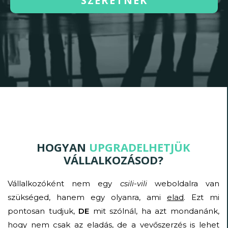
SZERETNÉK
HOGYAN
UPGRADELHETJÜK
VÁLLALKOZÁSOD?
Vállalkozóként nem egy
csili-vili
weboldalra van
szükséged, hanem egy olyanra, ami
elad
. Ezt mi
pontosan tudjuk,
DE
mit szólnál, ha azt mondanánk,
hogy nem csak az eladás, de a vevőszerzés is lehet