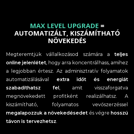
MAX LEVEL UPGRADE
=
AUTOMATIZÁLT, KISZÁMÍTHATÓ
NÖVEKEDÉS
Megteremtjük vállalkozásod számára a
teljes
online jelenlétet
, hogy arra koncentrálhass, amihez
a legjobban értesz. Az adminisztratív folyamatok
automatizálásával
extra időt és energiát
szabadíthatsz fel
, amit visszaforgatva
megnövekedett profitként realizálhatsz. A
kiszámítható, folyamatos vevőszerzéssel
megalapozzuk a növekedésedet
és végre
hosszú
távon is tervezhetsz
.