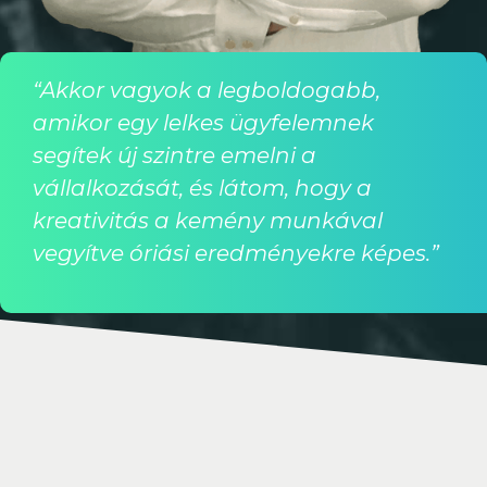
“Akkor vagyok a legboldogabb,
amikor egy lelkes ügyfelemnek
segítek új szintre emelni a
vállalkozását, és látom, hogy a
kreativitás a kemény munkával
vegyítve óriási eredményekre képes.”