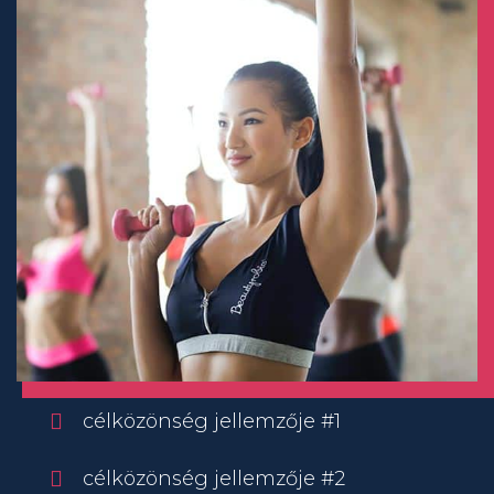
célközönség jellemzője #1
célközönség jellemzője #2